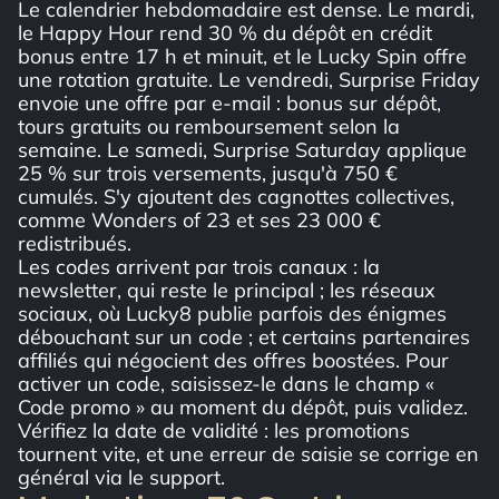
Le calendrier hebdomadaire est dense. Le mardi,
le Happy Hour rend 30 % du dépôt en crédit
bonus entre 17 h et minuit, et le Lucky Spin offre
une rotation gratuite. Le vendredi, Surprise Friday
envoie une offre par e-mail : bonus sur dépôt,
tours gratuits ou remboursement selon la
semaine. Le samedi, Surprise Saturday applique
25 % sur trois versements, jusqu'à 750 €
cumulés. S'y ajoutent des cagnottes collectives,
comme Wonders of 23 et ses 23 000 €
redistribués.
Les codes arrivent par trois canaux : la
newsletter, qui reste le principal ; les réseaux
sociaux, où Lucky8 publie parfois des énigmes
débouchant sur un code ; et certains partenaires
affiliés qui négocient des offres boostées. Pour
activer un code, saisissez-le dans le champ «
Code promo » au moment du dépôt, puis validez.
Vérifiez la date de validité : les promotions
tournent vite, et une erreur de saisie se corrige en
général via le support.