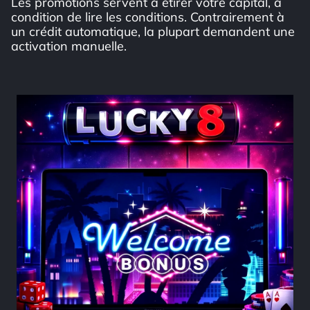
Les promotions servent à étirer votre capital, à
condition de lire les conditions. Contrairement à
un crédit automatique, la plupart demandent une
activation manuelle.