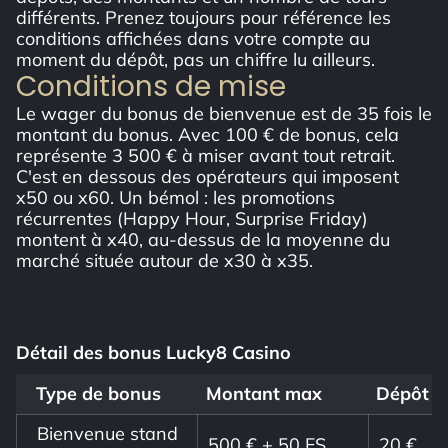
différents. Prenez toujours pour référence les
conditions affichées dans votre compte au
moment du dépôt, pas un chiffre lu ailleurs.
Conditions de mise
Le wager du bonus de bienvenue est de 35 fois le
montant du bonus. Avec 100 € de bonus, cela
représente 3 500 € à miser avant tout retrait.
C'est en dessous des opérateurs qui imposent
x50 ou x60. Un bémol : les promotions
récurrentes (Happy Hour, Surprise Friday)
montent à x40, au-dessus de la moyenne du
marché située autour de x30 à x35.
Détail des bonus Lucky8 Casino
Type de bonus
Montant max
Dépôt m
Bienvenue stand
500 € + 50 FS
20 €