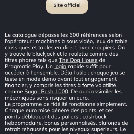
Site officiel
Le catalogue dépasse les 600 références selon
l'opérateur : machines à sous vidéo, jeux de table
classiques et tables en direct avec croupiers. On
y trouve le blackjack et la roulette comme des
titres phares tels que
The Dog House
de
Pragmatic Play. Un
login
rapide suffit pour
accéder à l'ensemble. Détail utile : chaque jeu se
teste en mode démo avant tout engagement
financier, y compris les titres à forte volatilité
comme
Sugar Rush 1000
. De quoi assimiler les
mécaniques sans risquer un euro.
Le programme de fidélité fonctionne simplement.
Chaque euro misé génère des points, et ces
points débloquent des paliers : cashback
hebdomadaire,
bonus
personnalisés, plafonds de
retrait rehaussés pour les niveaux supérieurs. Le