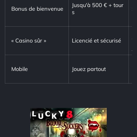
l
Jusqu'à 500 € + tour
Bonus de bienvenue
x3
s
su
r
L
A)
« Casino sûr »
Licencié et sécurisé
n 
fr
P
de
Mobile
Jouez partout
; 
i