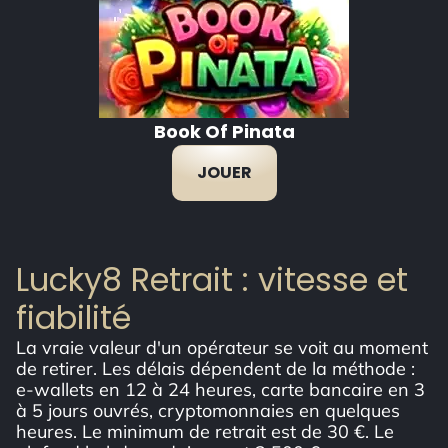
Book Of Pinata
JOUER
Lucky8 Retrait : vitesse et
fiabilité
La vraie valeur d'un opérateur se voit au moment
de retirer. Les délais dépendent de la méthode :
e-wallets en 12 à 24 heures, carte bancaire en 3
à 5 jours ouvrés, cryptomonnaies en quelques
heures. Le minimum de retrait est de 30 €. Le