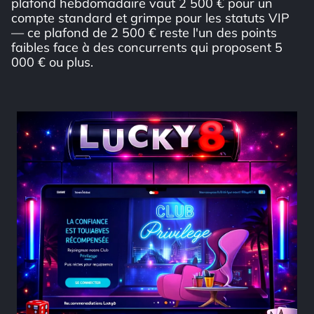
plafond hebdomadaire vaut 2 500 € pour un
compte standard et grimpe pour les statuts VIP
— ce plafond de 2 500 € reste l'un des points
faibles face à des concurrents qui proposent 5
000 € ou plus.