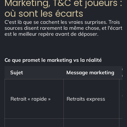
Marketing, T&C et joueurs :
où sont les écarts
C'est là que se cachent les vraies surprises. Trois
sources disent rarement la même chose, et l'écart
est le meilleur repère avant de déposer.
Ce que promet le marketing vs la réalité
Ce
Sujet
Message marketing
C 
1
a
€
Retrait « rapide »
Retraits express
d)
n
in
St