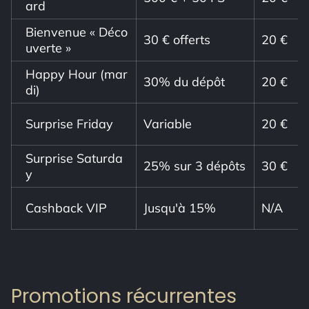
ard
Bienvenue « Déco
30 € offerts
20 €
uverte »
Happy Hour (mar
30% du dépôt
20 €
di)
Surprise Friday
Variable
20 €
Surprise Saturda
25% sur 3 dépôts
30 €
y
Cashback VIP
Jusqu'à 15%
N/A
Promotions récurrentes