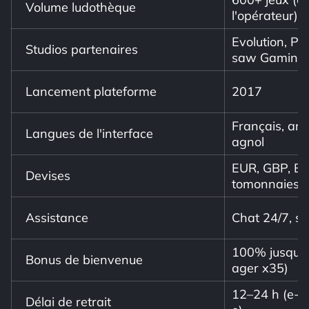
Volume ludothèque
l'opérateur)
Evolution, Pr
Studios partenaires
saw Gaming, 
Lancement plateforme
2017
Français, ang
Langues de l'interface
agnol
EUR, GBP, Bit
Devises
tomonnaies
Assistance
Chat 24/7, su
100% jusqu'à
Bonus de bienvenue
ager x35)
12–24 h (e-wa
Délai de retrait