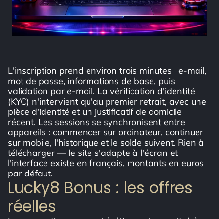
L'inscription prend environ trois minutes : e-mail,
mot de passe, informations de base, puis
validation par e-mail. La vérification d'identité
(KYC) n'intervient qu'au premier retrait, avec une
pièce d'identité et un justificatif de domicile
récent. Les sessions se synchronisent entre
appareils : commencer sur ordinateur, continuer
sur mobile, l'historique et le solde suivent. Rien à
télécharger — le site s'adapte à l'écran et
l'interface existe en français, montants en euros
par défaut.
Lucky8 Bonus : les offres
réelles