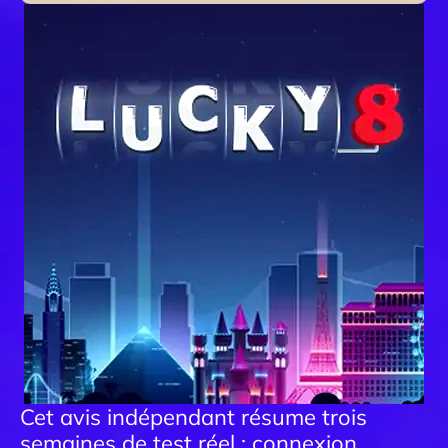
Cet avis indépendant résume trois
semaines de test réel : connexion,