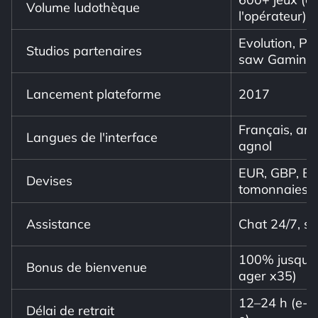
Volume ludothèque
l'opérateur)
Evolution, Pr
Studios partenaires
saw Gaming, 
Lancement plateforme
2017
Français, ang
Langues de l'interface
agnol
EUR, GBP, Bit
Devises
tomonnaies
Assistance
Chat 24/7, su
100% jusqu'à
Bonus de bienvenue
ager x35)
12–24 h (e-wa
Délai de retrait