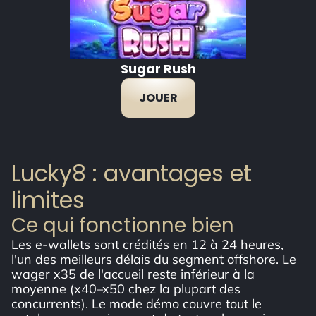
Sugar Rush
JOUER
Lucky8 : avantages et
limites
Ce qui fonctionne bien
Les e-wallets sont crédités en 12 à 24 heures,
l'un des meilleurs délais du segment offshore. Le
wager x35 de l'accueil reste inférieur à la
moyenne (x40–x50 chez la plupart des
concurrents). Le mode démo couvre tout le