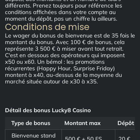
différents. Prenez toujours pour référence les
conditions affichées dans votre compte au
moment du dépôt, pas un chiffre lu ailleurs.
Conditions de mise
Le wager du bonus de bienvenue est de 35 fois le
montant du bonus. Avec 100 € de bonus, cela
représente 3 500 € à miser avant tout retrait.
C'est en dessous des opérateurs qui imposent
x50 ou x60. Un bémol : les promotions
récurrentes (Happy Hour, Surprise Friday)
montent à x40, au-dessus de la moyenne du
marché située autour de x30 à x35.
Détail des bonus Lucky8 Casino
Type de bonus
Montant max
Dépôt m
Bienvenue stand
500 € + 50 FS
20 €