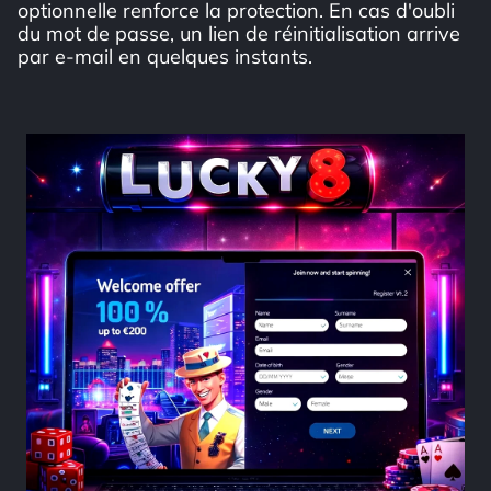
optionnelle renforce la protection. En cas d'oubli
du mot de passe, un lien de réinitialisation arrive
par e-mail en quelques instants.