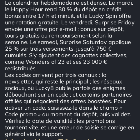
Le calendrier hebdomadaire est dense. Le mardi,
le Happy Hour rend 30 % du dépôt en crédit
bonus entre 17 h et minuit, et le Lucky Spin offre
une rotation gratuite. Le vendredi, Surprise Friday
envoie une offre par e-mail : bonus sur dépôt,
tours gratuits ou remboursement selon la
semaine. Le samedi, Surprise Saturday applique
25 % sur trois versements, jusqu'à 750 €
cumulés. S'y ajoutent des cagnottes collectives,
comme Wonders of 23 et ses 23 000 €
redistribués.
Les codes arrivent par trois canaux : la
newsletter, qui reste le principal ; les réseaux
sociaux, où Lucky8 publie parfois des énigmes
débouchant sur un code ; et certains partenaires
affiliés qui négocient des offres boostées. Pour
activer un code, saisissez-le dans le champ «
Code promo » au moment du dépôt, puis validez.
Vérifiez la date de validité : les promotions
tournent vite, et une erreur de saisie se corrige en
général via le support.