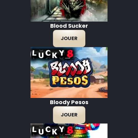
Blood Sucker
JOUER
Bloody Pesos
JOUER