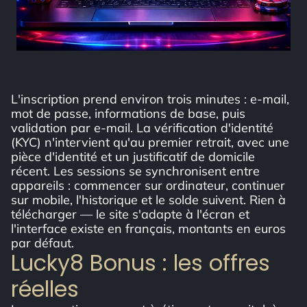
L'inscription prend environ trois minutes : e-mail,
mot de passe, informations de base, puis
validation par e-mail. La vérification d'identité
(KYC) n'intervient qu'au premier retrait, avec une
pièce d'identité et un justificatif de domicile
récent. Les sessions se synchronisent entre
appareils : commencer sur ordinateur, continuer
sur mobile, l'historique et le solde suivent. Rien à
télécharger — le site s'adapte à l'écran et
l'interface existe en français, montants en euros
par défaut.
Lucky8 Bonus : les offres
réelles