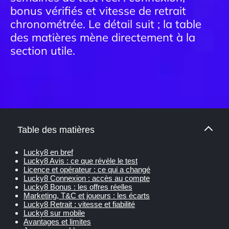
bonus vérifiés et vitesse de retrait
chronométrée. Le détail suit ; la table
des matières mène directement à la
section utile.
Table des matières
Lucky8 en bref
Lucky8 Avis : ce que révèle le test
Licence et opérateur : ce qui a changé
Lucky8 Connexion : accès au compte
Lucky8 Bonus : les offres réelles
Marketing, T&C et joueurs : les écarts
Lucky8 Retrait : vitesse et fiabilité
Lucky8 sur mobile
Avantages et limites