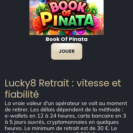
Book Of Pinata
JOUER
Lucky8 Retrait : vitesse et
fiabilité
La vraie valeur d'un opérateur se voit au moment
de retirer. Les délais dépendent de la méthode :
e-wallets en 12 à 24 heures, carte bancaire en 3
à 5 jours ouvrés, cryptomonnaies en quelques
heures. Le minimum de retrait est de 30 €. Le