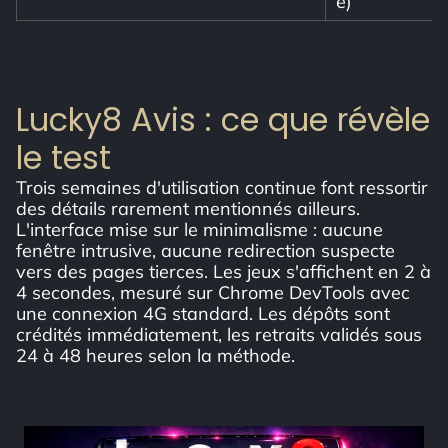
e)
Lucky8 Avis : ce que révèle
le test
Trois semaines d'utilisation continue font ressortir
des détails rarement mentionnés ailleurs.
L'interface mise sur le minimalisme : aucune
fenêtre intrusive, aucune redirection suspecte
vers des pages tierces. Les jeux s'affichent en 2 à
4 secondes, mesuré sur Chrome DevTools avec
une connexion 4G standard. Les dépôts sont
crédités immédiatement, les retraits validés sous
24 à 48 heures selon la méthode.