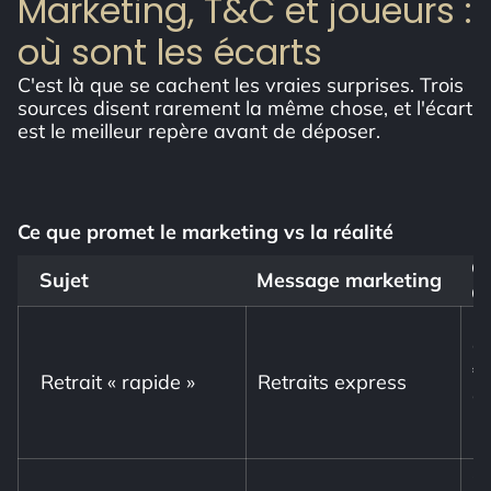
Marketing, T&C et joueurs :
où sont les écarts
C'est là que se cachent les vraies surprises. Trois
sources disent rarement la même chose, et l'écart
est le meilleur repère avant de déposer.
Ce que promet le marketing vs la réalité
Ce
Sujet
Message marketing
C 
1
a
€
Retrait « rapide »
Retraits express
d)
n
in
St